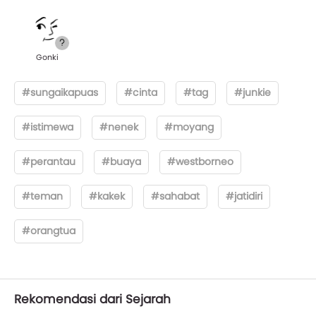
Gonki
#sungaikapuas
#cinta
#tag
#junkie
#istimewa
#nenek
#moyang
#perantau
#buaya
#westborneo
#teman
#kakek
#sahabat
#jatidiri
#orangtua
Rekomendasi dari Sejarah