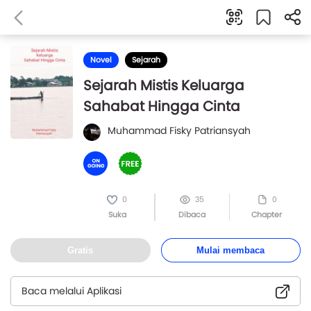
Novel
Sejarah
Sejarah Mistis Keluarga
Sahabat Hingga Cinta
Muhammad Fisky Patriansyah
0
35
0
Suka
Dibaca
Chapter
Gratis
Mulai membaca
Baca melalui Aplikasi