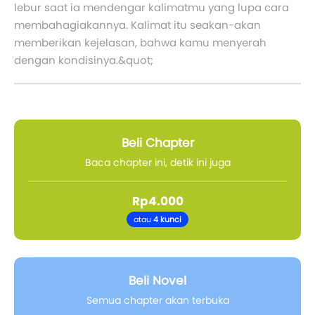
lebur saat ia mendengar kalimatmu yang lupa cara
membahagiakannya. Kalimat itu seakan-akan
memberikan kejelasan, bahwa kamu menyerah
dengan kondisinya.&quot;
Beli Chapter
Baca chapter ini, detik ini juga
Rp4.000
atau
4 kunci
Beli Novel
Semua chapter akan terbuka