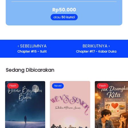
Rp50.000
atau
50 kunci
‹ SEBELUMNYA
BERIKUTNYA ›
Chapter #15 - Sulit
Chapter #17 - Kabar Duka
Sedang Dibicarakan
Flash
Novel
Flash