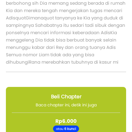
berbohong sih Dia memang sedang berada di rumah
Kia dan mereka tengah mengerjakan tugas mencari
AdisquotGimanaquot tanyanya ke Kia yang duduk di
sampingnya Sahabatnya itu sedari tadi sibuk dengan
ponselnya mencari informasi keberadaan AdisKia
menggeleng Dia tidak bisa berbuat banyak selain
menunggu kabar dari Rey dan orang tuanya Adis
Semua nomor Liam tidak ada yang bisa
dihubungiRana merebahkan tubuhnya di kasur mi
Beli Chapter
Baca chapter ini, detik ini juga
Rp6.000
atau
6 kunci