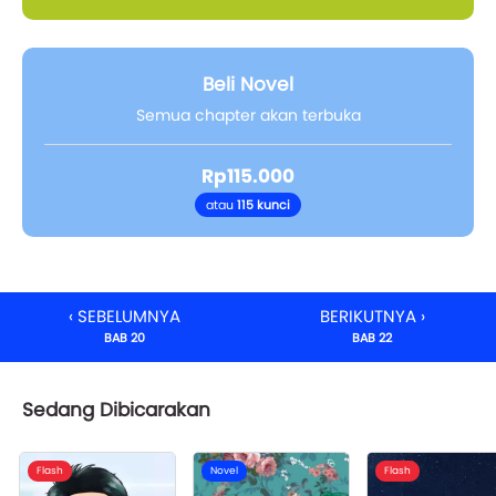
Beli Novel
Semua chapter akan terbuka
Rp115.000
atau
115 kunci
‹ SEBELUMNYA
BERIKUTNYA ›
BAB 20
BAB 22
Sedang Dibicarakan
Flash
Novel
Flash