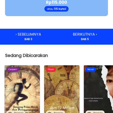
Rp115.000
atau
115 kunci
‹ SEBELUMNYA
BERIKUTNYA ›
BAB 3
BAB 5
Sedang Dibicarakan
Cerpen
Flash
Novel