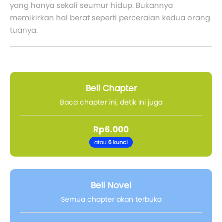
yang hanya sekali seumur hidup. Bukannya
memikirkan hal berat seperti perceraian kedua orang
tuanya.
Beli Chapter
Baca chapter ini, detik ini juga
Rp6.000
atau
6 kunci
Beli Novel
Semua chapter akan terbuka