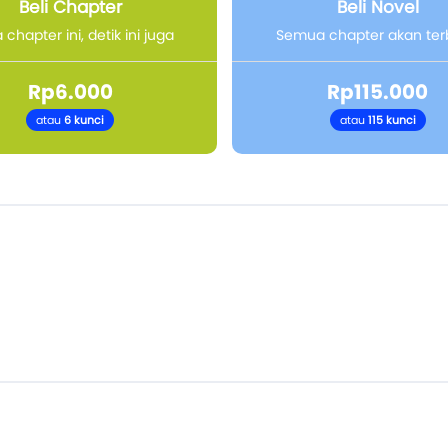
Beli Chapter
Beli Novel
chapter ini, detik ini juga
Semua chapter akan te
Rp6.000
Rp115.000
atau
6 kunci
atau
115 kunci