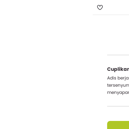
Cuplikan
Adis berj
tersenyum
menyapany