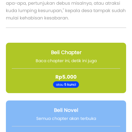
apa-apa, pertunjukan debus misalnya, atau atraksi
kuda lumping kesurupan," kepala desa tampak sudah
mulai kehabisan kesabaran.
Beli Chapter
Baca chapter ini, detik ini juga
Rp5.000
atau
5 kunci
Beli Novel
Semua chapter akan terbuka