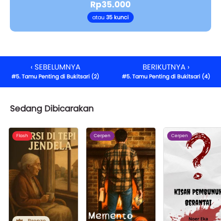
Rp35.000
atau
35 kunci
‹ SEBELUMNYA
BERIKUTNYA ›
#5. Tamu Penting di Bukitsari (2)
#5. Tamu Penting di Bukitsari (4)
Sedang Dibicarakan
Flash
Cerpen
Cerpen