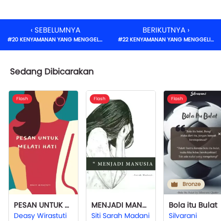
‹ SEBELUMNYA
BERIKUTNYA ›
#20 KENYAMANAN YANG MENGGELISAHKAN (3)
#22 KENYAMANAN YANG MENGGELISAHKAN (5)
Sedang Dibicarakan
Flash
Flash
Flash
Bronze
PESAN UNTUK MELATI HATI
MENJADI MANUSIA
Bola itu Bulat
Deasy Wirastuti
Siti Sarah Madani
Silvarani