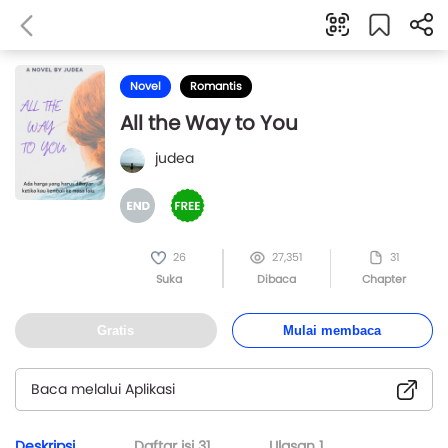
Novel
Romantis
All the Way to You
judea
26
27,351
31
Suka
Dibaca
Chapter
Gratis
Mulai membaca
Baca melalui Aplikasi
Deskripsi
Daftar isi
31
Ulasan
1