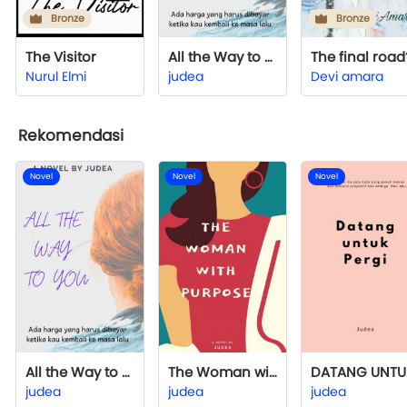
Bronze
Bronze
The Visitor
All the Way to You
The final road
Nurul Elmi
judea
Devi amara
Rekomendasi
Novel
Novel
Novel
All the Way to You
The Woman with Purpose
DA
judea
judea
judea