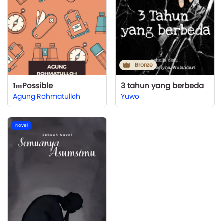
Bronze
I̶m̶Possible
3 tahun yang berbeda
Agung Rohmatulloh
Yuwo
Novel