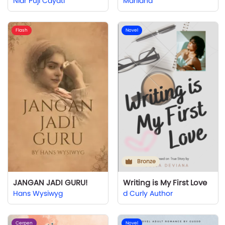
Niar Puji Cayati
Marliana
Flash
Novel
Bronze
JANGAN JADI GURU!
Writing is My First Love
Hans Wysiwyg
d Curly Author
Cerpen
Novel