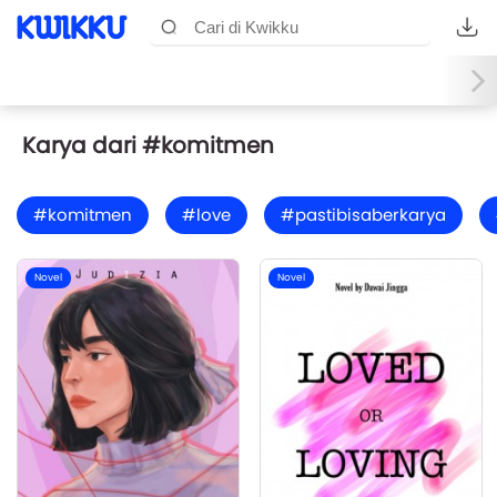
Karya dari #komitmen
#komitmen
#love
#pastibisaberkarya
Novel
Novel