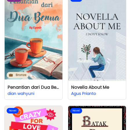
Bronze
Penantian dari Dua Benua
Novella About Me
dian wahyuni
Agus Prianto
Novel
Novel