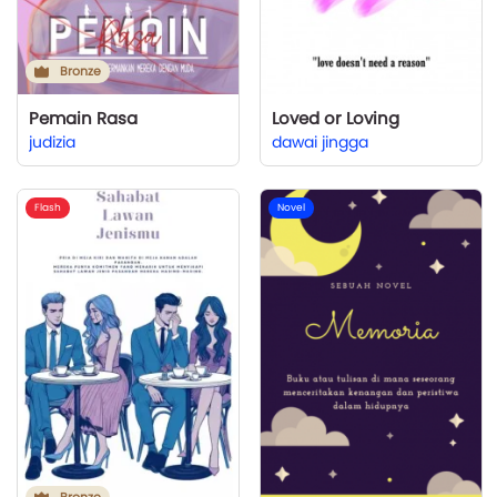
Bronze
Pemain Rasa
Loved or Loving
judizia
dawai jingga
Flash
Novel